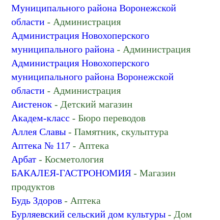
Компьютерный магазин
Муниципального района Воронежской
Кондитерская
области
- Администрация
Косметология
Администрация Новохоперского
Кровельные работы
муниципального района
- Администрация
Кровля и кровельные материалы
Администрация Новохоперского
Культурный центр
муниципального района Воронежской
Курсы иностранных языков
области
- Администрация
Лесничество, лесхоз
Аистенок
- Детский магазин
Магазин автозапчастей и автотоваров
Академ-класс
- Бюро переводов
Магазин алкогольных напитков
Аллея Славы
- Памятник, скульптура
Магазин бытовой техники
Аптека № 117
- Аптека
Магазин галантереи и аксессуаров
Арбат
- Косметология
Магазин канцтоваров
БАКАЛЕЯ-ГАСТРОНОМИЯ
- Магазин
Магазин кулинарии
продуктов
Магазин мебели
Будь Здоров
- Аптека
Магазин одежды
Бурляевский сельский дом культуры
- Дом