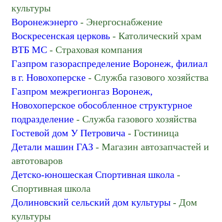
Магазин парфюмерии и косметики
культуры
Магазин подарков и сувениров
Воронежэнерго
- Энергоснабжение
Магазин посуды
Воскресенская церковь
- Католический храм
Магазин продуктов
ВТБ МС
- Страховая компания
Магазин хозтоваров и бытовой химии
Газпром газораспределение Воронеж, филиал
Магазин часов
в г. Новохоперске
- Служба газового хозяйства
Магазин электроники
Газпром межрегионгаз Воронеж,
Материально-техническое снабжение
Новохоперское обособленное структурное
Металлические заборы и ограждения
подразделение
- Служба газового хозяйства
Меховая компания
Гостевой дом У Петровича
- Гостиница
Министерства, ведомства, государственные
Детали машин ГАЗ
- Магазин автозапчастей и
службы
автотоваров
Музей
Детско-юношеская Спортивная школа
-
Музыкальное образование
Спортивная школа
МФЦ
Долиновский сельский дом культуры
- Дом
Налоговая инспекция
культуры