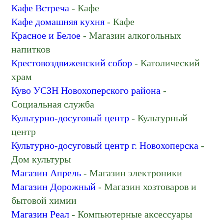
Православный храм
Кафе Встреча
- Кафе
Программное обеспечение
Кафе домашняя кухня
- Кафе
Продажа земельных участков
Красное и Белое
- Магазин алкогольных
Продажа и аренда коммерческой
напитков
недвижимости
Крестовоздвиженский собор
- Католический
Производство продуктов питания
храм
Салон связи
Куво УСЗН Новохоперского района
-
Служба газового хозяйства
Социальная служба
Социальная служба
Культурно-досуговый центр
- Культурный
Специализированная больница
центр
Спортивная школа
Культурно-досуговый центр г. Новохоперска
-
Средства гигиены
Дом культуры
Статистическая организация
Магазин Апрель
- Магазин электроники
Столярные работы
Магазин Дорожный
- Магазин хозтоваров и
Страховая компания
бытовой химии
Строительные и отделочные работы
Магазин Реал
- Компьютерные аксессуары