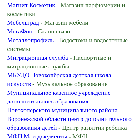
Строительный магазин
Магнит Косметик
- Магазин парфюмерии и
Студия веб-дизайна
косметики
Суд
Мебельград
- Магазин мебели
Судебные приставы
МегаФон
- Салон связи
Супермаркет
Металлопрофиль
- Водостоки и водосточные
Телекоммуникационная компания
системы
Техникум
Миграционная служба
- Паспортные и
Товары для дома
миграционные службы
Торговый центр
МКУДО Новохопёрская детская школа
Услуги частных специалистов
искусств
- Музыкальное образование
Учебный центр
Муниципальное казенное учреждение
Фасады и фасадные системы
дополнительного образования
Центр занятости
Новохоперского муниципального района
Центр развития ребенка
Воронежской области центр дополнительного
Школа искусств
образования детей
- Центр развития ребенка
Электромонтажные работы
МФЦ Мои документы
- МФЦ