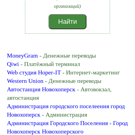
Дополнительное образование
организаций)
Достопримечательность
Железнодорожные и авиабилеты
Найти
ЗАГС
Зоомагазин
Избирательные комиссии и участки
Интернет-магазин
MoneyGram
- Денежные переводы
Интернет-маркетинг
Qiwi
- Платёжный терминал
Интернет-провайдер
Web студия Hoper-IT
- Интернет-маркетинг
Казначейство
Western Union
- Денежные переводы
Католический храм
Автостанция Новохоперск
- Автовокзал,
Кафе
автостанция
Клуб для детей и подростков
Администрация городского поселеения город
Книжный магазин
Новохоперск
- Администрация
Колледж
Администрация Городского Поселения - Город
Компьютерные аксессуары
Новохоперск Новохоперского