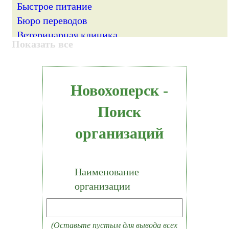
Быстрое питание
Бюро переводов
Ветеринарная клиника
Показать все
Вневедомственная охрана
Водостоки и водосточные системы
Гимназия
Новохоперск -
Гипермаркет
Госавтоинспекция
Поиск
Гостиница
организаций
Денежные переводы
Детская больница
Детская мебель
Наименование
Детские игрушки и игры
организации
Детский магазин
Детский сад
Дом культуры
(Оставьте пустым для вывода всех