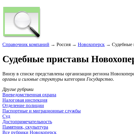
Справочник компаний
→ Россия →
Новохоперск
→ Судебные 
Судебные приставы Новохопе
Внизу в списке представлены организации региона Новохоперс
органы и силовые структуры
категории
Государство
.
Другие рубрики
Вневедомственная охрана
Налоговая инспекция
Отделение полиции
Паспортные и миграционные службы
Суд
Достопримечательность
Памятник, скульптура
Все рубрики Новохоперск