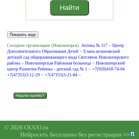
Найти
Показать еще
Соседние организации (Новохоперск):
Аптека № 117
~
Центр
Дополнительного Образования Детей
~
Елань-коленовский
детский сад общеразвивающего вида Светлячок Новохоперского
района
~
Новохоперская Районная больница
~
Новохоперский
центр Развития Ребенка - детский сад № 1
~
+7(920)418-74-04
+7(47353)3-12-29
~
+7(47353)3-21-84
~
Нашли ошибку?
© 2026 OUUO.ru
Нейросеть бесплатно без регистрации
>>