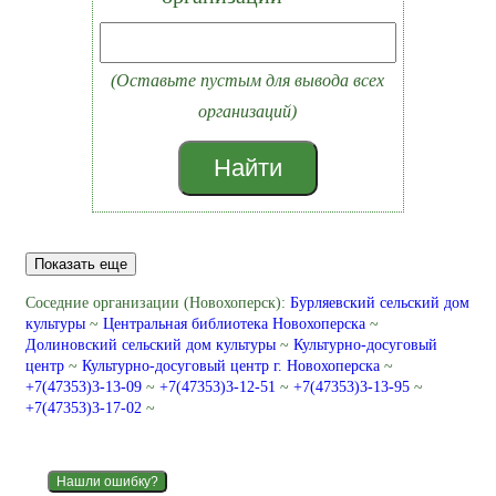
(Оставьте пустым для вывода всех
организаций)
Найти
Показать еще
Соседние организации (Новохоперск):
Бурляевский сельский дом
культуры
~
Центральная библиотека Новохоперска
~
Долиновский сельский дом культуры
~
Культурно-досуговый
центр
~
Культурно-досуговый центр г. Новохоперска
~
+7(47353)3-13-09
~
+7(47353)3-12-51
~
+7(47353)3-13-95
~
+7(47353)3-17-02
~
Нашли ошибку?